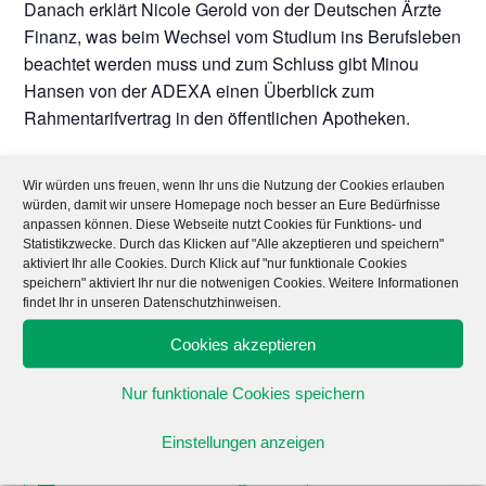
Danach erklärt Nicole Gerold von der Deutschen Ärzte
Finanz, was beim Wechsel vom Studium ins Berufsleben
beachtet werden muss und zum Schluss gibt Minou
Hansen von der ADEXA einen Überblick zum
Rahmentarifvertrag in den öffentlichen Apotheken.
Im Anschluss stehen wir noch für Fragen zur Verfügung.
Wir würden uns freuen, wenn Ihr uns die Nutzung der Cookies erlauben
Wer darf kommen?
würden, damit wir unsere Homepage noch besser an Eure Bedürfnisse
anpassen können. Diese Webseite nutzt Cookies für Funktions- und
Alle Studierenden der Pharmazie sind herzlich
Statistikzwecke. Durch das Klicken auf "Alle akzeptieren und speichern"
eingeladen.
aktiviert Ihr alle Cookies. Durch Klick auf "nur funktionale Cookies
speichern" aktiviert Ihr nur die notwenigen Cookies. Weitere Informationen
Wann und wo?
findet Ihr in unseren Datenschutzhinweisen.
Am 23.03. Um 20:15 Uhr auf Zoom.
Cookies akzeptieren
https://zoom.us/j/99137379245
Nur funktionale Cookies speichern
Einstellungen anzeigen
Zum Kalender hinzufügen