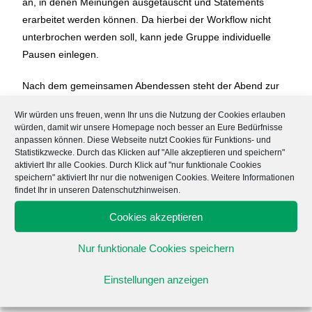
an, in denen Meinungen ausgetauscht und Statements
erarbeitet werden können. Da hierbei der Workflow nicht
unterbrochen werden soll, kann jede Gruppe individuelle
Pausen einlegen.
Nach dem gemeinsamen Abendessen steht der Abend zur
freien Verfügung. Da unsere Erfahrung bei AG-
Wir würden uns freuen, wenn Ihr uns die Nutzung der Cookies erlauben
Wochenenden gezeigt hat, dass auch oft nach Ende des
würden, damit wir unsere Homepage noch besser an Eure Bedürfnisse
eigentlichen Programmes noch weiterdiskutiert wird,
anpassen können. Diese Webseite nutzt Cookies für Funktions- und
Statistikzwecke. Durch das Klicken auf "Alle akzeptieren und speichern"
möchten wir hier keine Abendveranstaltung planen.
aktiviert Ihr alle Cookies. Durch Klick auf "nur funktionale Cookies
speichern" aktiviert Ihr nur die notwenigen Cookies. Weitere Informationen
Am Sonntagmorgen hat jede Gruppe nochmals Zeit, ihre
findet Ihr in unseren Datenschutzhinweisen.
Ergebnisse zu sammeln und auszuwerten. Damit auch die
Cookies akzeptieren
anderen Teilnehmer*innen wissen, was in den jeweiligen
Gruppen erarbeitet wurde, stellt jede Gruppe ihre
Nur funktionale Cookies speichern
Ergebnisse vor – in einem Open Space besteht dann
nochmals die Möglichkeit, auch die Ideen und Meinungen
Einstellungen anzeigen
anderer Teilnehmer*innen einzuholen.