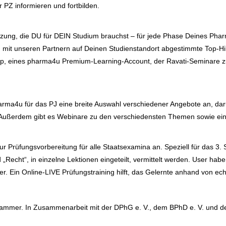
r PZ informieren und fortbilden.
ung, die DU für DEIN Studium brauchst – für jede Phase Deines Pharm
mit unseren Partnern auf Deinen Studienstandort abgestimmte Top-Hil
pp, eines pharma4u Premium-Learning-Account, der Ravati-Seminare z
harma4u für das PJ eine breite Auswahl verschiedener Angebote an, 
 Außerdem gibt es Webinare zu den verschiedensten Themen sowie einen
 Prüfungsvorbereitung für alle Staatsexamina an. Speziell für das 3. Stex
„Recht“, in einzelne Lektionen eingeteilt, vermittelt werden. User hab
r. Ein Online-LIVE Prüfungstraining hilft, das Gelernte anhand von ech
mmer. In Zusammenarbeit mit der DPhG e. V., dem BPhD e. V. und d