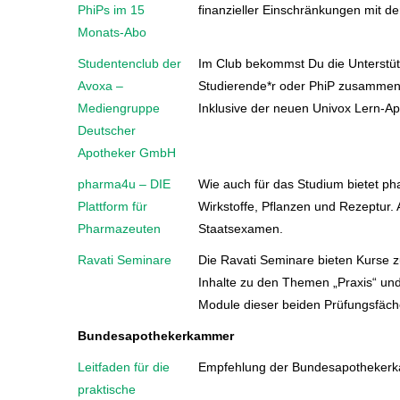
PhiPs im 15
finanzieller Einschränkungen mit de
Monats-Abo
Studentenclub der
Im Club bekommst Du die Unterstütz
Avoxa –
Studierende*r oder PhiP zusammen 
Mediengruppe
Inklusive der neuen Univox Lern-A
Deutscher
Apotheker GmbH
pharma4u – DIE
Wie auch für das Studium bietet p
Plattform für
Wirkstoffe, Pflanzen und Rezeptur.
Pharmazeuten
Staatsexamen.
Ravati Seminare
Die Ravati Seminare bieten Kurse zur
Inhalte zu den Themen „Praxis“ und 
Module dieser beiden Prüfungsfäche
Bundesapothekerkammer
Leitfaden für die
Empfehlung der Bundesapothekerka
praktische