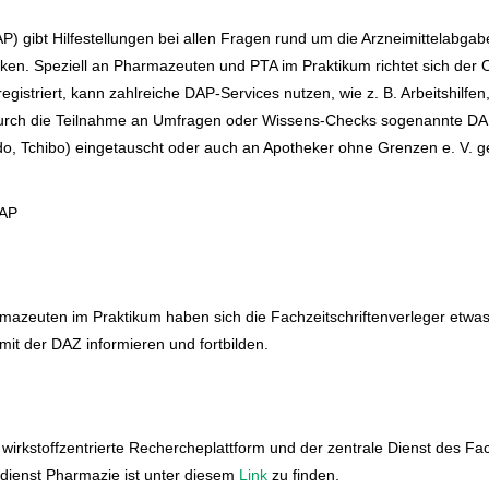
 gibt Hilfestellungen bei allen Fragen rund um die Arzneimittelabgabe
eken. Speziell an Pharmazeuten und PTA im Praktikum richtet sich der 
 registriert, kann zahlreiche DAP-Services nutzen, wie z. B. Arbeitshilf
rch die Teilnahme an Umfragen oder Wissens-Checks sogenannte DAP
o, Tchibo) eingetauscht oder auch an Apotheker ohne Grenzen e. V.
DAP
armazeuten im Praktikum haben sich die Fachzeitschriftenverleger etwas
it der DAZ informieren und fortbilden.
 wirkstoffzentrierte Rechercheplattform und der zentrale Dienst des F
dienst Pharmazie ist unter diesem
Link
zu finden.