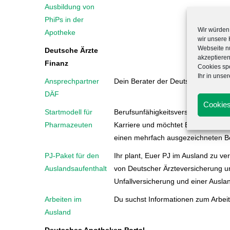
Ausbildung von
PhiPs in der
Wir würden 
Apotheke
wir unsere
Webseite nu
Deutsche Ärzte
akzeptieren
Finanz
Cookies spe
Ihr in unse
Ansprechpartner
Dein Berater der Deutschen Ärzte F
DÄF
Cookies
Startmodell für
Berufsunfähigkeitsversicherung, Vo
Pharmazeuten
Karriere und möchtet Euch am liebs
einen mehrfach ausgezeichneten Ber
PJ-Paket für den
Ihr plant, Euer PJ im Ausland zu v
Auslandsaufenthalt
von Deutscher Ärzteversicherung und
Unfallversicherung und einer Ausla
Arbeiten im
Du suchst Informationen zum Arbeit
Ausland