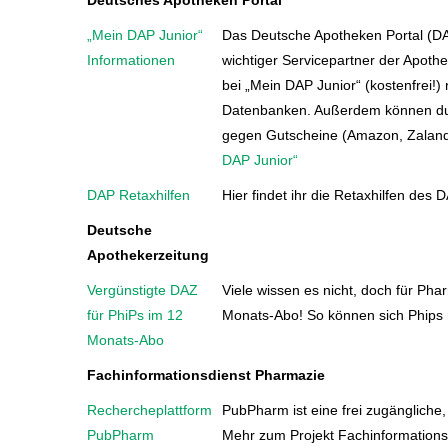
Deutsches Apotheken Portal
„Mein DAP Junior“
Das Deutsche Apotheken Portal (DAP)
Informationen
wichtiger Servicepartner der Apoth
bei „Mein DAP Junior“ (kostenfrei!)
Datenbanken. Außerdem können du
gegen Gutscheine (Amazon, Zaland
DAP Junior“
DAP Retaxhilfen
Hier findet ihr die Retaxhilfen des 
Deutsche
Apothekerzeitung
Vergünstigte DAZ
Viele wissen es nicht, doch für Ph
für PhiPs im 12
Monats-Abo! So können sich Phips m
Monats-Abo
Fachinformationsdienst Pharmazie
Rechercheplattform
PubPharm ist eine frei zugängliche,
PubPharm
Mehr zum Projekt Fachinformations