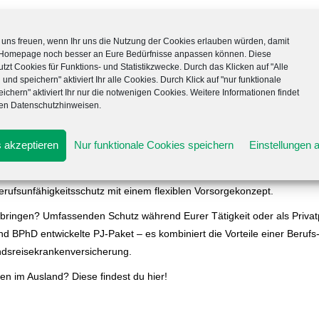
uns freuen, wenn Ihr uns die Nutzung der Cookies erlauben würden, damit
 Homepage noch besser an Eure Bedürfnisse anpassen können. Diese
tzt Cookies für Funktions- und Statistikzwecke. Durch das Klicken auf "Alle
 und speichern" aktiviert Ihr alle Cookies. Durch Klick auf "nur funktionale
ichern" aktiviert Ihr nur die notwenigen Cookies. Weitere Informationen findet
ren Datenschutzhinweisen.
inanz vor Ort – einfach anrufen oder direkt vorbeigehen und beraten l
 akzeptieren
Nur funktionale Cookies speichern
Einstellungen 
rsorge oder Steuervorteile? Ihr seid noch mitten im Studium, gerade 
ten alle Vorteile sichern? Mit dem Startmodell für Pharmazeuten der D
ufsunfähigkeitsschutz mit einem flexiblen Vorsorgekonzept.
erbringen? Umfassenden Schutz während Eurer Tätigkeit oder als Privat
 BPhD entwickelte PJ-Paket – es kombiniert die Vorteile einer Berufs- 
ndsreisekrankenversicherung.
en im Ausland? Diese findest du hier!