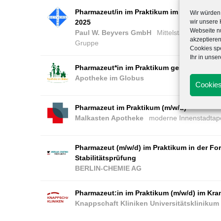
Pharmazeut/in im Praktikum im Bereich Her
Wir würden 
wir unsere
2025
Webseite nu
Paul W. Beyvers GmbH
Mittelständiges Ph
akzeptieren
Gruppe
Cookies spe
Ihr in unse
Pharmazeut*in im Praktikum gesucht
Apotheke im Globus
Cookies
Pharmazeut im Praktikum (m/w/d)
Malkasten Apotheke
moderne Innenstadtap
Pharmazeut (m/w/d) im Praktikum in der F
Stabilitätsprüfung
BERLIN-CHEMIE AG
Pharmazeut:in im Praktikum (m/w/d) im Kra
Knappschaft Kliniken Universitätsklinik