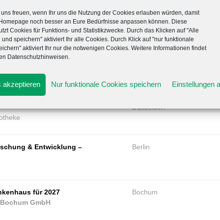
stellung & Entwicklung ab 01 Nov.
Berlin
uns freuen, wenn Ihr uns die Nutzung der Cookies erlauben würden, damit
 Homepage noch besser an Eure Bedürfnisse anpassen können. Diese
tzt Cookies für Funktions- und Statistikzwecke. Durch das Klicken auf "Alle
armaunternehmen der InfectoPharm
 und speichern" aktiviert Ihr alle Cookies. Durch Klick auf "nur funktionale
ichern" aktiviert Ihr nur die notwenigen Cookies. Weitere Informationen findet
ren Datenschutzhinweisen.
Gera
 akzeptieren
Nur funktionale Cookies speichern
Einstellungen 
Düsseldorf
otheke
orschung & Entwicklung –
Berlin
nkenhaus für 2027
Bochum
um Bochum GmbH