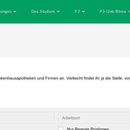
tungen
Das Studium
PJ
PJ-/Job-Börse
nhausapotheken und Firmen an. Vielleicht findet ihr ja die Stelle, vo
Nur Remote Postionen