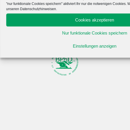
Bei Fragen oder Anmerkungen melden Sie sich gerne unter
"nur funktionale Cookies speichern" aktiviert Ihr nur die notwenigen Cookies. We
qm@bphd.de
!
unseren Datenschutzhinweisen.
Cookies akzeptieren
Nur funktionale Cookies speichern
Einstellungen anzeigen