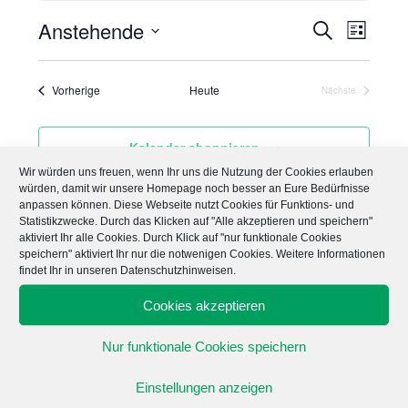
n
Anstehende
V
V
S
w
L
e
u
e
e
i
D
i
c
s
r
s
h
r
a
t
Veranstaltungen
Vorherige
Heute
Nächste
e
a
t
Veranstaltungen
e
a
n
u
n
s
Kalender abonnieren
m
s
t
w
Wir würden uns freuen, wenn Ihr uns die Nutzung der Cookies erlauben
t
a
würden, damit wir unsere Homepage noch besser an Eure Bedürfnisse
ä
a
anpassen können. Diese Webseite nutzt Cookies für Funktions- und
l
h
Statistikzwecke. Durch das Klicken auf "Alle akzeptieren und speichern"
l
t
l
aktiviert Ihr alle Cookies. Durch Klick auf "nur funktionale Cookies
u
speichern" aktiviert Ihr nur die notwenigen Cookies. Weitere Informationen
t
e
findet Ihr in unseren Datenschutzhinweisen.
n
u
n
g
Cookies akzeptieren
.
n
A
g
n
Nur funktionale Cookies speichern
e
s
n
Einstellungen anzeigen
i