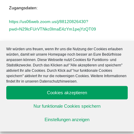
Zugangsdaten:
https://us06web.zoom.us/j/88120826430?
pwd=N29lcFUrVTNkc0lmaE4zYm1pejYzQT09
Meeting-ID: 881 2082 6430
Wir würden uns freuen, wenn Ihr uns die Nutzung der Cookies erlauben
würden, damit wir unsere Homepage noch besser an Eure Bedürfnisse
Kenncode: AGGP
anpassen können. Diese Webseite nutzt Cookies für Funktions- und
Statistikzwecke. Durch das Klicken auf "Alle akzeptieren und speichern"
aktiviert Ihr alle Cookies. Durch Klick auf "nur funktionale Cookies
speichern" aktiviert Ihr nur die notwenigen Cookies. Weitere Informationen
findet Ihr in unseren Datenschutzhinweisen.
DAS KÖNNTE DIR AUCH GEFALLEN
Cookies akzeptieren
133. Bundesverbandstagung in Frankfurt am Main
Nur funktionale Cookies speichern
3. Oktober 2022
Einstellungen anzeigen