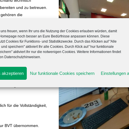
chland technisch
bereiten und zu betreuen.
 gehören die
esverbandstagungen (BVT),
Pharmaweekend (PhWe) und
uns freuen, wenn Ihr uns die Nutzung der Cookies erlauben würden, damit
expopharm.
 Homepage noch besser an Eure Bedürfnisse anpassen können. Diese
tzt Cookies für Funktions- und Statistikzwecke. Durch das Klicken auf "Alle
 und speichern" aktiviert Ihr alle Cookies. Durch Klick auf "nur funktionale
chtenden Fachschaft und
ichern" aktiviert Ihr nur die notwenigen Cookies. Weitere Informationen findet
ie notwendigen technischen
ren Datenschutzhinweisen.
AG alle notwendigen
chnik) auf, verkabelt sie
 akzeptieren
Nur funktionale Cookies speichern
Einstellungen 
betreut die AG diese Technik,
d die allgemeinen
ch für die Vollständigkeit,
 zur BVT übernommen.