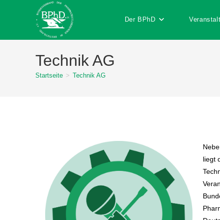
Der BPhD
Veranstal
Technik AG
Startseite
>
Technik AG
Neben
liegt
Techn
Veran
Bund
Pharm