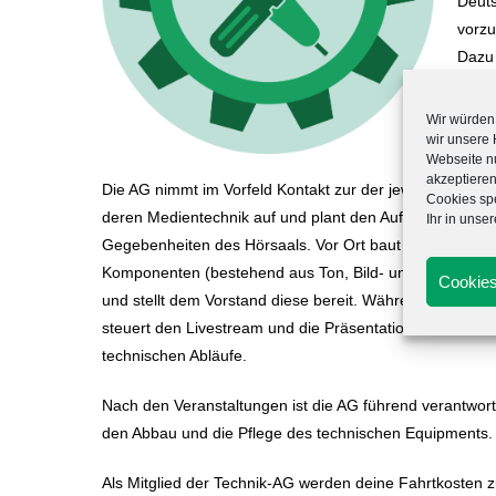
Deuts
vorzu
Dazu
Bund
das 
Wir würden 
die 
wir unsere
Webseite nu
akzeptieren
Die AG nimmt im Vorfeld Kontakt zur der jeweilig ausri
Cookies spe
deren Medientechnik auf und plant den Aufbau sowie d
Ihr in unse
Gegebenheiten des Hörsaals. Vor Ort baut die Technik 
Komponenten (bestehend aus Ton, Bild- und Livestreamte
Cookies
und stellt dem Vorstand diese bereit. Während der BVT 
steuert den Livestream und die Präsentationsmedien un
technischen Abläufe.
Nach den Veranstaltungen ist die AG führend verantwortli
den Abbau und die Pflege des technischen Equipments.
Als Mitglied der Technik-AG werden deine Fahrtkosten