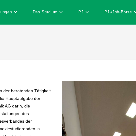
tungen
Das Studium
PJ
PJ-/Job-Börse
 der beratenden Tätigkeit
 die Hauptaufgabe der
ik AG darin, die
staltungen des
esverbandes der
aziestudierenden in