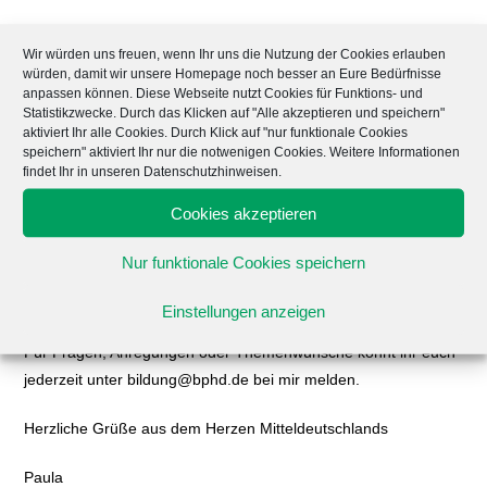
In meinem Amt bin ich für das Weiterbildungsangebot
Wir würden uns freuen, wenn Ihr uns die Nutzung der Cookies erlauben
des BPhD für Studierende zuständig. Dabei plane und
würden, damit wir unsere Homepage noch besser an Eure Bedürfnisse
koordiniere ich die Angebote auf unseren Veranstaltungen wie
anpassen können. Diese Webseite nutzt Cookies für Funktions- und
Statistikzwecke. Durch das Klicken auf "Alle akzeptieren und speichern"
dem
PharmaWeekend
oder
aktiviert Ihr alle Cookies. Durch Klick auf "nur funktionale Cookies
der
BVT
und betreue außerdem unser Trainer*innen-
speichern" aktiviert Ihr nur die notwenigen Cookies. Weitere Informationen
findet Ihr in unseren Datenschutzhinweisen.
Netzwerk.
Cookies akzeptieren
Ich freue mich darauf, gemeinsam mit dem Team neue Ideen
umzusetzen, unser Angebot weiterzuentwickeln und euch
Nur funktionale Cookies speichern
spannende Möglichkeiten zur persönlichen und
fachlichen Weiterentwicklung zu bieten.
Einstellungen anzeigen
Für Fragen, Anregungen oder Themenwünsche könnt ihr euch
jederzeit unter
bildung@bphd.de
bei mir melden.
Herzliche Grüße aus dem Herzen Mitteldeutschlands
Paula