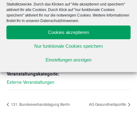
Statistikzwecke. Durch das Klicken auf "Alle akzeptieren und speichern"
Zum Kalender hinzufügen
aktiviert Ihr alle Cookies. Durch Klick auf "nur funktionale Cookies
speichern" aktiviert Ihr nur die notwenigen Cookies. Weitere Informationen
findet Ihr in unseren Datenschutzhinweisen.
DETAILS
Cookies akzeptieren
Datum:
Nur funktionale Cookies speichern
16. November 2021
Zeit:
Einstellungen anzeigen
17:00 - 18:30
CET
Veranstaltungskategorie:
Externe Veranstaltungen
131. Bundesverbandstagung Berlin
AG Gesundheitspolitik