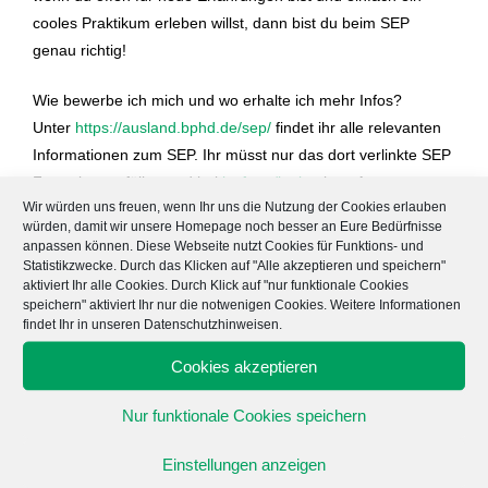
cooles Praktikum erleben willst, dann bist du beim SEP
genau richtig!
Wie bewerbe ich mich und wo erhalte ich mehr Infos?
Unter
https://ausland.bphd.de/sep/
findet ihr alle relevanten
Informationen zum SEP. Ihr müsst nur das dort verlinkte SEP
Formular ausfüllen und bei
ipsf.org/login
einen Account
Wir würden uns freuen, wenn Ihr uns die Nutzung der Cookies erlauben
anlegen.
würden, damit wir unsere Homepage noch besser an Eure Bedürfnisse
Bei Fragen meldet euch bei unserer SEO Verena unter
anpassen können. Diese Webseite nutzt Cookies für Funktions- und
seo@bphd.de
.
Statistikzwecke. Durch das Klicken auf "Alle akzeptieren und speichern"
aktiviert Ihr alle Cookies. Durch Klick auf "nur funktionale Cookies
speichern" aktiviert Ihr nur die notwenigen Cookies. Weitere Informationen
findet Ihr in unseren Datenschutzhinweisen.
Cookies akzeptieren
DAS KÖNNTE DIR AUCH GEFALLEN
Nur funktionale Cookies speichern
Treffen der AG Gesundheitspolitik am 14.10.2021
4. Oktober 2021
Einstellungen anzeigen