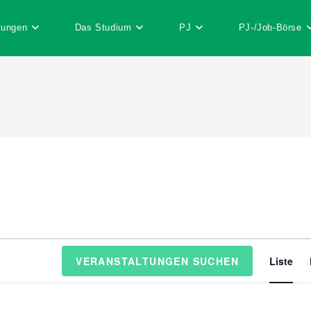
tungen
Das Studium
PJ
PJ-/Job-Börse
V
VERANSTALTUNGEN SUCHEN
Liste
e
r
a