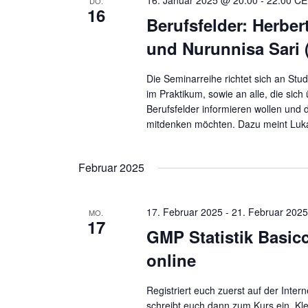
16. Januar 2025 @ 20:00
-
22:00
CE
DO.
16
u
e
Berufsfelder: Herbe
n
b
und Nurunnisa Sar
e
d
n
A
Die Seminarreihe richtet sich an St
.
n
im Praktikum, sowie an alle, die sich
S
Berufsfelder informieren wollen und 
s
u
mitdenken möchten. Dazu meint Luk
i
c
c
h
Februar 2025
h
e
t
n
a
e
17. Februar 2025
-
21. Februar 202
MO.
17
c
n
GMP Statistik Basic
h
,
online
V
N
e
a
Registriert euch zuerst auf der Inte
r
v
schreibt euch dann zum Kurs ein. Kle
a