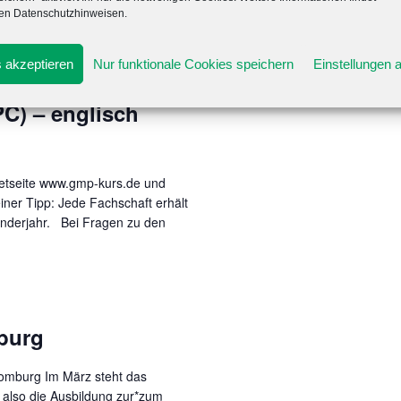
ren Datenschutzhinweisen.
 1 – Design of
 akzeptieren
Nur funktionale Cookies speichern
Einstellungen 
d Statistische
PC) – englisch
rnetseite www.gmp-kurs.de und
iner Tipp: Jede Fachschaft erhält
enderjahr. Bei Fragen zu den
burg
Homburg Im März steht das
 also die Ausbildung zur*zum