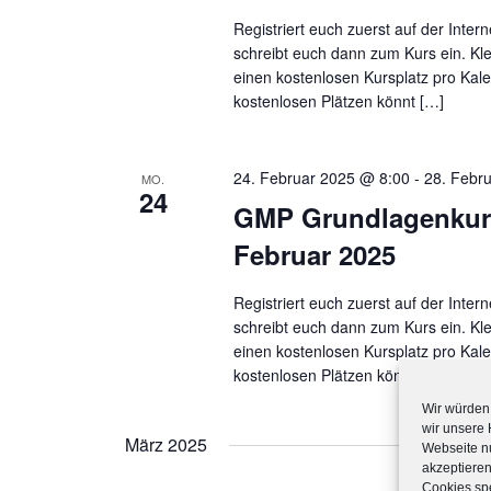
s
Registriert euch zuerst auf der Inte
e
schreibt euch dann zum Kurs ein. Kle
l
einen kostenlosen Kursplatz pro Kal
w
kostenlosen Plätzen könnt […]
o
r
t
24. Februar 2025 @ 8:00
-
28. Febr
MO.
24
.
GMP Grundlagenkurs
Februar 2025
Registriert euch zuerst auf der Inte
schreibt euch dann zum Kurs ein. Kle
einen kostenlosen Kursplatz pro Kal
kostenlosen Plätzen könnt ihr […]
Wir würden 
wir unsere
März 2025
Webseite nu
akzeptieren
Cookies spe