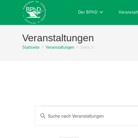
Zum
Inhalt
Der BPhD
Veranstal
springen
Veranstaltungen
Startseite
>
Veranstaltungen
>
Seite 3
Veranstaltungen
V
B
e
i
r
t
a
t