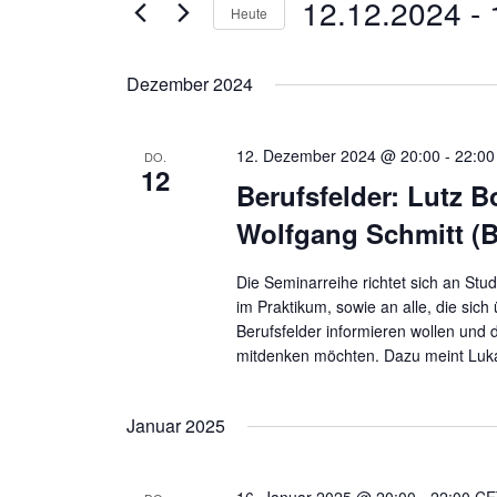
12.12.2024
 - 
Heute
n
e
D
S
s
a
c
Dezember 2024
t
t
h
a
u
l
l
12. Dezember 2024 @ 20:00
-
22:00
DO.
m
ü
12
t
Berufsfelder: Lutz 
w
s
u
ä
s
Wolfgang Schmitt (B
n
h
e
l
g
l
Die Seminarreihe richtet sich an St
e
w
e
im Praktikum, sowie an alle, die sich
n
o
Berufsfelder informieren wollen und 
n
.
mitdenken möchten. Dazu meint Luk
r
S
t
u
e
Januar 2025
c
i
h
n
e
g