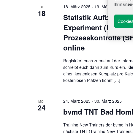
Ihr in unse
18. März 2025
-
19. März 2025
DI.
18
Statistik Aufbaukurs
Cookies
Experiment (DOE) un
Prozesskontrolle (S
online
Registriert euch zuerst auf der Inte
schreibt euch dann zum Kurs ein. Kle
einen kostenlosen Kursplatz pro Kal
kostenlosen Plätzen könnt […]
24. März 2025
-
30. März 2025
MO.
24
bvmd TNT Bad Hom
Training New Trainers der bvmd in 
nächste TNT (Training New Trainers,