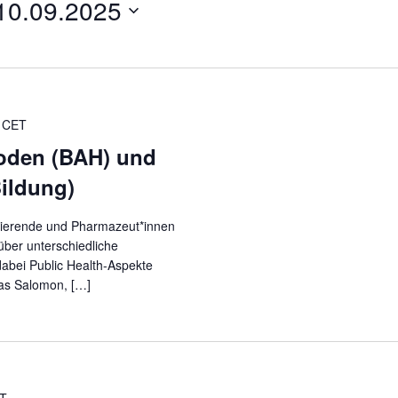
10.09.2025
n
s
t
a
l
t
CET
u
Boden (BAH) und
n
ildung)
g
A
udierende und Pharmazeut*innen
n
 über unterschiedliche
s
dabei Public Health-Aspekte
i
as Salomon, […]
c
h
t
e
n