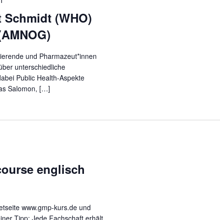
T
-
rt Schmidt (WHO)
a
i (AMNOG)
v
i
udierende und Pharmazeut*innen
g
 über unterschiedliche
dabei Public Health-Aspekte
a
as Salomon, […]
t
i
o
n
5
course englisch
rnetseite www.gmp-kurs.de und
iner Tipp: Jede Fachschaft erhält