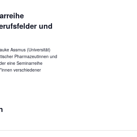
rreihe
rufsfelder und
auke Assmus (Universität)
tischer Pharmazeutinnen und
der eine Seminarreihe
er*innen verschiedener
n