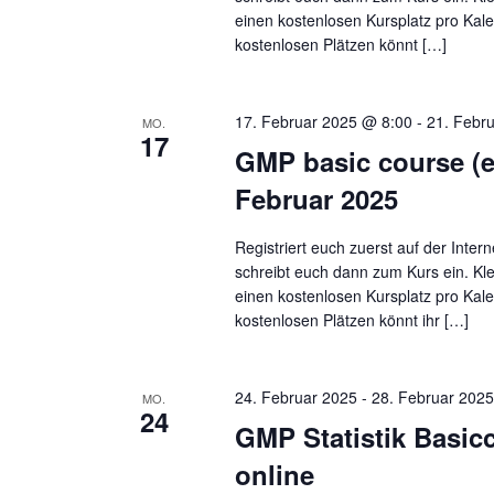
einen kostenlosen Kursplatz pro Kal
i
n
kostenlosen Plätzen könnt […]
g
s
t
a
a
t
17. Februar 2025 @ 8:00
-
21. Febr
MO.
17
l
i
GMP basic course (e
t
o
Februar 2025
u
n
n
Registriert euch zuerst auf der Inte
g
schreibt euch dann zum Kurs ein. Kle
e
einen kostenlosen Kursplatz pro Kal
n
kostenlosen Plätzen könnt ihr […]
S
c
h
24. Februar 2025
-
28. Februar 202
MO.
24
l
GMP Statistik Basic
ü
online
s