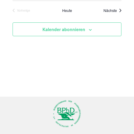
a
Veranstal
Heute
Nächste
Vorherige
v
Veranstaltungen
i
g
Kalender abonnieren
a
t
i
o
n