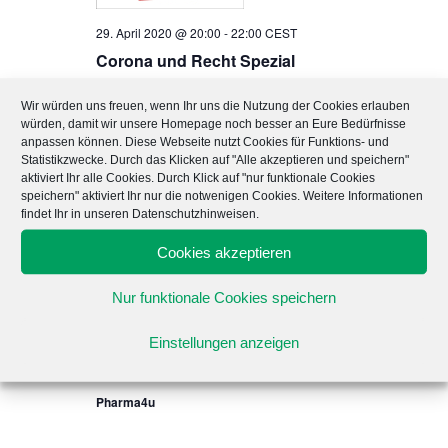
e
h
n
29. April 2020 @ 20:00
-
22:00
CEST
e
-
Corona und Recht Spezial
u
N
Pharma4u
n
a
Wir würden uns freuen, wenn Ihr uns die Nutzung der Cookies erlauben
d
würden, damit wir unsere Homepage noch besser an Eure Bedürfnisse
v
Mai 2020
anpassen können. Diese Webseite nutzt Cookies für Funktions- und
A
i
Statistikzwecke. Durch das Klicken auf "Alle akzeptieren und speichern"
aktiviert Ihr alle Cookies. Durch Klick auf "nur funktionale Cookies
n
g
MI.
6
speichern" aktiviert Ihr nur die notwenigen Cookies. Weitere Informationen
a
s
findet Ihr in unseren Datenschutzhinweisen.
t
i
Cookies akzeptieren
i
c
o
h
Nur funktionale Cookies speichern
n
t
6. Mai 2020 @ 20:00
Einstellungen anzeigen
-
22:00
CEST
e
Live-Webcast-Serie zu Covid-19
n
Pharma4u
,
N