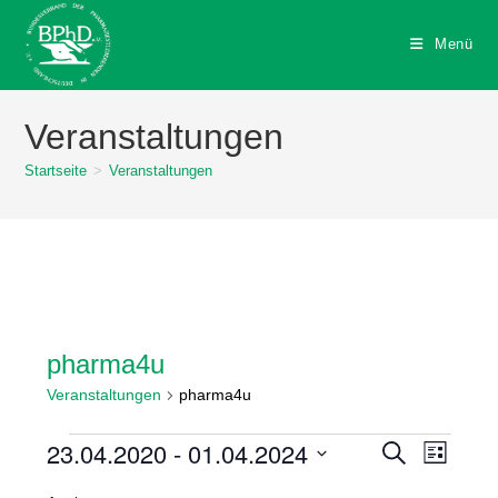
Zum
Inhalt
Menü
springen
Veranstaltungen
Startseite
>
Veranstaltungen
pharma4u
Veranstaltungen
pharma4u
Veranstaltungen
23.04.2020
 - 
01.04.2024
V
V
S
L
u
e
e
i
D
c