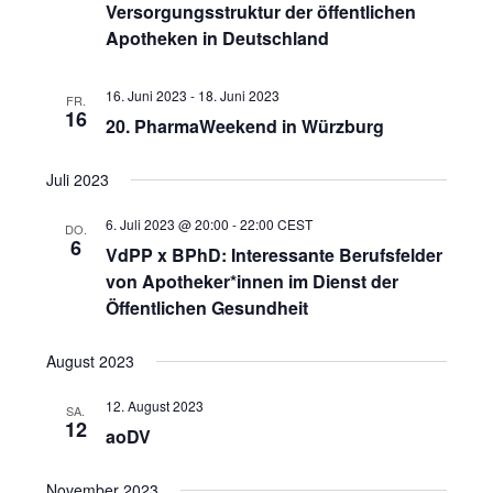
e
Versorgungsstruktur der öffentlichen
h
Apotheken in Deutschland
n
e
-
u
N
16. Juni 2023
-
18. Juni 2023
FR.
n
16
a
20. PharmaWeekend in Würzburg
d
v
A
i
Juli 2023
n
g
6. Juli 2023 @ 20:00
-
22:00
CEST
a
s
DO.
6
VdPP x BPhD: Interessante Berufsfelder
t
i
von Apotheker*innen im Dienst der
i
c
Öffentlichen Gesundheit
o
h
n
t
August 2023
e
12. August 2023
SA.
n
12
aoDV
,
N
November 2023