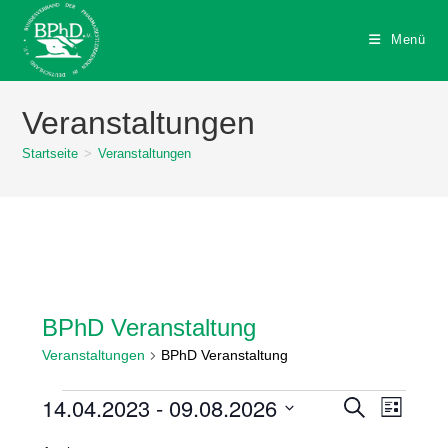
Zum
Inhalt
Menü
springen
Veranstaltungen
Startseite
>
Veranstaltungen
BPhD Veranstaltung
Veranstaltungen
BPhD Veranstaltung
Veranstaltungen
14.04.2023
 - 
09.08.2026
V
V
S
L
u
e
e
i
D
c