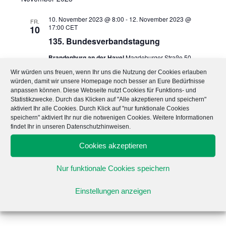
a
10. November 2023 @ 8:00
-
12. November 2023 @
v
FR.
17:00
CET
10
i
135. Bundesverbandstagung
g
Brandenburg an der Havel
Magdeburger Straße 50,
a
Brandenburg an der Havel, Brandenburg, Deutschland
Wir würden uns freuen, wenn Ihr uns die Nutzung der Cookies erlauben
t
würden, damit wir unsere Homepage noch besser an Eure Bedürfnisse
Januar 2024
anpassen können. Diese Webseite nutzt Cookies für Funktions- und
i
Statistikzwecke. Durch das Klicken auf "Alle akzeptieren und speichern"
o
18. Januar 2024 @ 20:00
-
22:00
CET
aktiviert Ihr alle Cookies. Durch Klick auf "nur funktionale Cookies
DO.
18
speichern" aktiviert Ihr nur die notwenigen Cookies. Weitere Informationen
n
BPhD x VdPP: Pharmazie meets Public
findet Ihr in unseren Datenschutzhinweisen.
Health: Apotheken im Fokus
Cookies akzeptieren
Mai 2024
Nur funktionale Cookies speichern
9. Mai 2024 @ 17:00
-
12. Mai 2024 @ 15:00
CEST
DO.
9
Einstellungen anzeigen
136. Bundesverbandstagung in
Hamburg