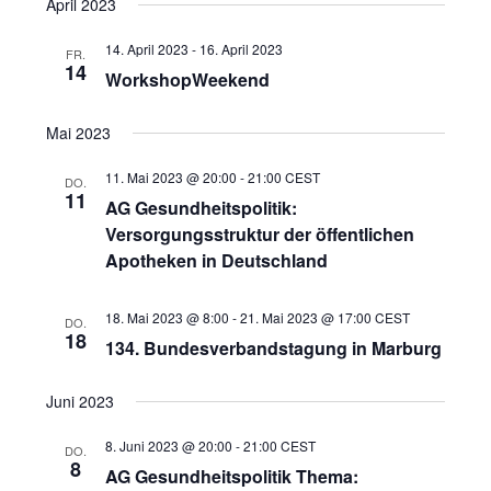
April 2023
s
r
h
r
a
t
e
a
t
e
a
14. April 2023
-
16. April 2023
FR.
n
14
u
n
WorkshopWeekend
s
m
s
t
w
Mai 2023
t
a
ä
a
l
11. Mai 2023 @ 20:00
-
21:00
CEST
h
DO.
11
l
t
AG Gesundheitspolitik:
l
u
t
Versorgungsstruktur der öffentlichen
e
n
Apotheken in Deutschland
u
n
g
.
n
A
18. Mai 2023 @ 8:00
-
21. Mai 2023 @ 17:00
CEST
g
DO.
n
18
134. Bundesverbandstagung in Marburg
e
s
n
i
Juni 2023
S
c
u
h
8. Juni 2023 @ 20:00
-
21:00
CEST
DO.
8
t
AG Gesundheitspolitik Thema:
c